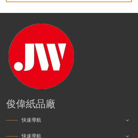
​俊偉紙品廠
快速導航
快速導航