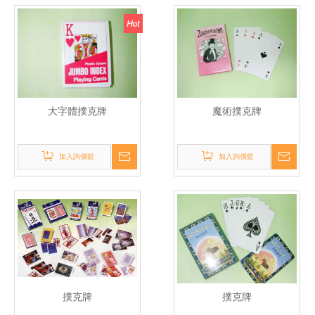
大字體撲克牌
魔術撲克牌
加入詢價籃
加入詢價籃
撲克牌
撲克牌