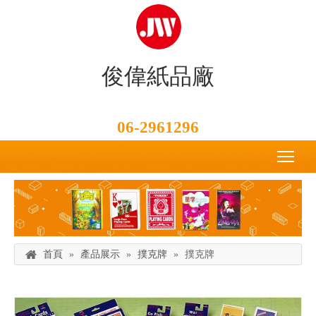
俊偉紙品廠
06-2961296
首頁
»
產品展示
»
撲克牌
»
撲克牌