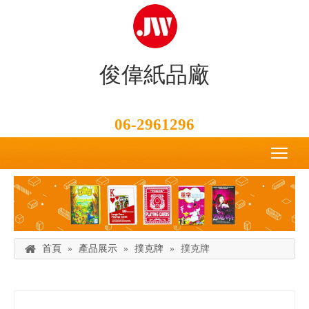
俊偉紙品廠
06-2961296
首頁
»
產品展示
»
撲克牌
»
撲克牌