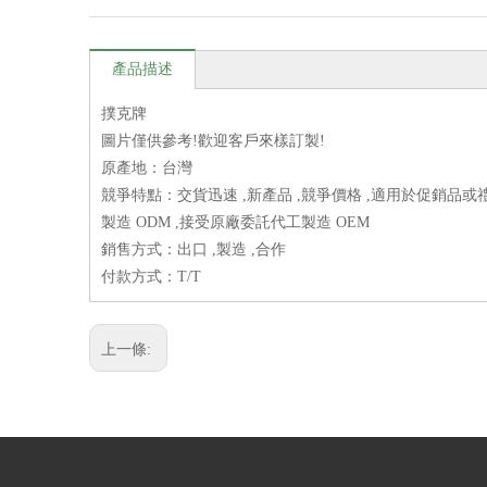
產品描述
撲克牌
圖片僅供參考!歡迎客戶來樣訂製!
原產地：台灣
競爭特點：交貨迅速 ,新產品 ,競爭價格 ,適用於促銷品或禮
製造 ODM ,接受原廠委託代工製造 OEM
銷售方式：出口 ,製造 ,合作
付款方式：T/T
上一條: