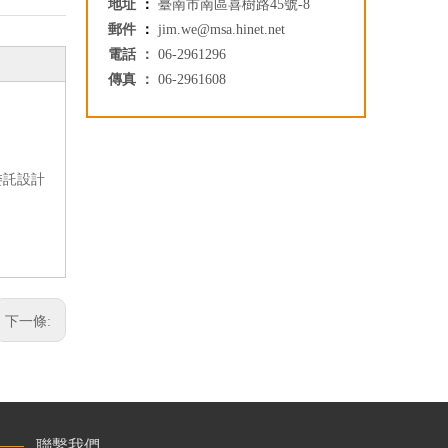
地址
：
臺南市南區喜樹路45號-8
郵件
：
jim.we@msa.hinet.net
電話 ：
06-2961296
傳真 ：
06-2961608
委託設計
下一條:
聯繫我們