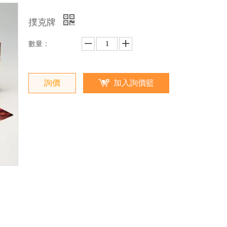
撲克牌
數量：
詢價
加入詢價籃