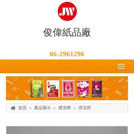
俊偉紙品廠
06-2961296
首頁
»
產品展示
»
撲克牌
»
撲克牌